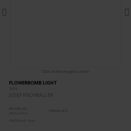
Click on the image to zoom
FLOWERBOMB LIGHT
2019
JOSEF FISCHNALLER
60 x 80 cm.
Edition of 5
23.62 x 31.50 in.
AluDibond / Acryl