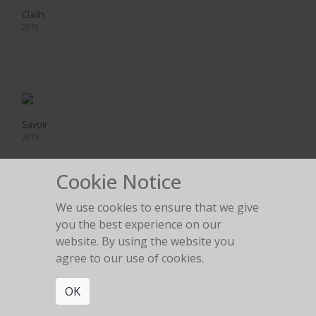
Clash
2019
Savoir
2019
Cookie Notice
We use cookies to ensure that we give
you the best experience on our
Black Hawk Down
website. By using the website you
2019
agree to our use of cookies.
OK