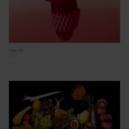
Take Off
2019