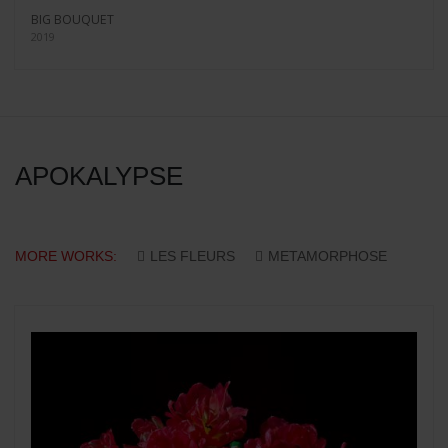
BIG BOUQUET
2019
APOKALYPSE
MORE WORKS:
LES FLEURS
METAMORPHOSE