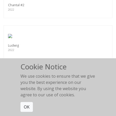
Chantal #2
2022
Ludwig
2022
Cookie Notice
We use cookies to ensure that we give
you the best experience on our
Andy
website. By using the website you
2022
agree to our use of cookies.
OK