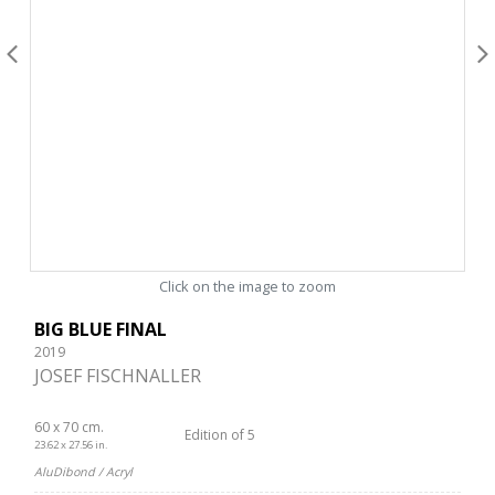
Click on the image to zoom
BIG BLUE FINAL
2019
JOSEF FISCHNALLER
60 x 70 cm.
Edition of 5
23.62 x 27.56 in.
AluDibond / Acryl