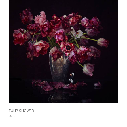
Get connected
TULIP SHOWER
As a member of the »IMMAGIS MAILING LIST«
2019
you will recieve first invitations and info of
exclusive previews, opening receptions, current
exhibitions, new artists, special editions and a lot