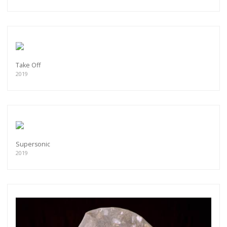
Take Off
2019
Supersonic
2019